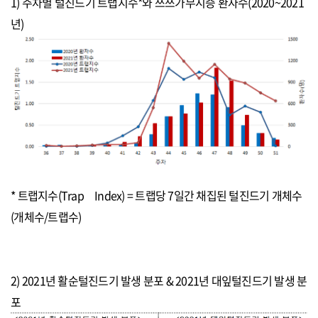
1) 주차별 털진드기 트랩지수*와 쯔쯔가무시증 환자수(2020~2021
년)
* 트랩지수(Trap Index) = 트랩당 7일간 채집된 털진드기 개체수
(개체수/트랩수)
2) 2021년 활순털진드기 발생 분포 &
2021
년
대잎털진드기
발생
분
포