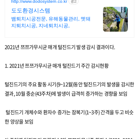
http://www.dodosystem.co.kr
광고
도도환경시스템
뱀퇴치시공전문, 유해동물관리, 멧돼
지퇴치시공, 지네퇴치시공,
2021
년 쯔쯔가무시균 매개 털진드기 발생 감시 결과이다.
1. 2021
년 쯔쯔가무시균 매개 털진드기 주간 감시현황
털진드기의 주요 활동 시기
(9~12
월
)
동안 털진드기의 발생을 감시한
결과
,
10
월 중순
(43
주차
)
에 발생이 급격히 증가
하는 경향을 보임
털진드기 개체수와 환자수 증가는 잠복기
(1~3
주
)
간격
을 두고
비슷
한 양상
을 보임