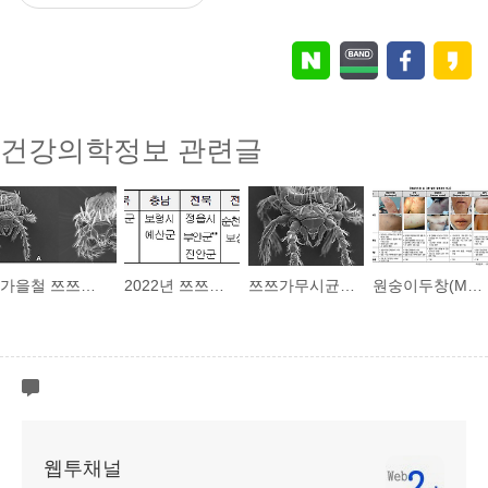
건강의학정보 관련글
가을철 쯔쯔가무시균을 전파하는 털진드기 발생 감시 개시
2022년 쯔쯔가무시균 매개 털진드기 발생 감시지점
쯔쯔가무시균 매개 털진드기, 쯔쯔가무시증 관련 질의응답
원숭이두창(Monkeypox) 질병이란?
웹투채널