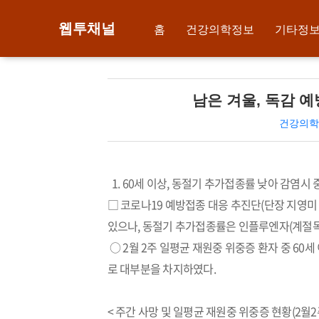
웹투채널
홈
건강의학정보
기타정
남은 겨울, 독감 
건강의학
1. 60세 이상, 동절기 추가접종률 낮아 감염시
□ 코로나19 예방접종 대응 추진단(단장 지영미 
있으나, 동절기 추가접종률은 인플루엔자(계절독
○ 2월 2주 일평균 재원중 위중증 환자 중 60세 이
로 대부분을 차지하였다.
< 주간 사망 및 일평균 재원중 위중증 현황(2월2주