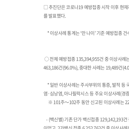
□ 추진단은 코로나19 예방접종 시작 이후 현재까지
를 발표했다.
* 이상사례 통계는 ‘만 나이’ 기준 예방접종 
○ 전체 예방접종 135,394,955건 중 이상사례는
463,186건(96.0%), 중대한 사례는 19,489건(4
* 일반 이상사례는 주사부위의 통증, 발적 등
염·심낭염, 아나필락시스 등 주요 이상사례(경증
※ 101주～102주 동안 신고된 이상사례는 2
- (백신별) 기존 단가 백신접종 129,142,193
이었고, 2가백신 접종 6,252,762건 중 이상사례